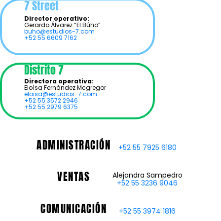
7 Street
Director operativo:
Gerardo Álvarez “El Búho”
buho@estudios-7.com
+52 55 6609 7162
Distrito 7
Directora operativa:
Eloísa Fernández Mcgregor
eloisa@estudios-7.com
+52 55 3572 2946
+52 55 2979 6375
ADMINISTRACIÓN
+52 55 7925 6180
VENTAS
Alejandra Sampedro
+52 55 3236 9046
COMUNICACIÓN
+52 55 3974 1816