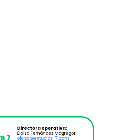
Directora operativa:
Eloísa Fernández Mcgregor
to 7
eloisa@estudios-7.com