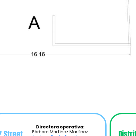
Directora operativa:
7 Street
Distri
Bárbara Martínez Martínez