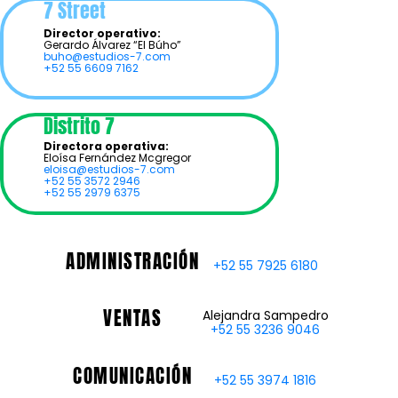
7 Street
Director operativo:
Gerardo Álvarez “El Búho”
buho@estudios-7.com
+52 55 6609 7162
Distrito 7
Directora operativa:
Eloísa Fernández Mcgregor
eloisa@estudios-7.com
+52 55 3572 2946
+52 55 2979 6375
ADMINISTRACIÓN
+52 55 7925 6180
VENTAS
Alejandra Sampedro
+52 55 3236 9046
COMUNICACIÓN
+52 55 3974 1816