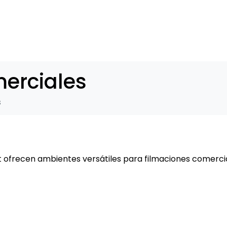
INICIO
FOROS
CONTAC
merciales
s
t ofrecen ambientes versátiles para filmaciones comerci