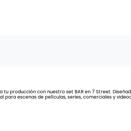
INICIO
FOROS
CONTAC
 tu producción con nuestro set BAR en 7 Street. Diseña
eal para escenas de películas, series, comerciales y videoc