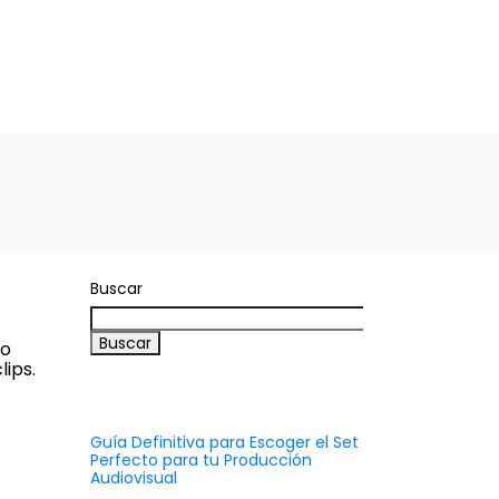
TO
MICRODRAMAS
Español
Buscar
Buscar
do
lips.
Recent Posts
Guía Definitiva para Escoger el Set
Perfecto para tu Producción
Audiovisual