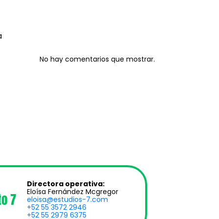
Recent
a
Comments
No hay comentarios que mostrar.
Directora operativa:
Eloísa Fernández Mcgregor
to 7
eloisa@estudios-7.com
+52 55 3572 2946
+52 55 2979 6375