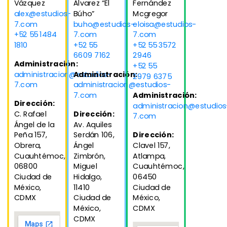
Vázquez
Álvarez “El
Fernández
alex@estudios-
Búho”
Mcgregor
7.com
buho@estudios-
eloisa@estudios-
+52 55 1484
7.com
7.com
1810
+52 55
+52 55 3572
6609 7162
2946
Administración:
+52 55
administracion@estudios-
Administración:
2979 6375
7.com
administracion@estudios-
7.com
Administración:
Dirección:
administracion@estudios
C. Rafael
Dirección:
7.com
Ángel de la
Av. Aquiles
Peña 157,
Serdán 106,
Dirección:
Obrera,
Ángel
Clavel 157,
Cuauhtémoc,
Zimbrón,
Atlampa,
06800
Miguel
Cuauhtémoc,
Ciudad de
Hidalgo,
06450
México,
11410
Ciudad de
CDMX
Ciudad de
México,
México,
CDMX
CDMX