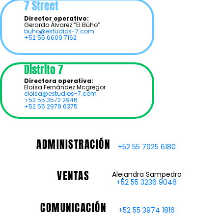
7 Street
Director operativo:
Gerardo Álvarez “El Búho”
buho@estudios-7.com
+52 55 6609 7162
Distrito 7
Directora operativa:
Eloísa Fernández Mcgregor
eloisa@estudios-7.com
+52 55 3572 2946
+52 55 2979 6375
ADMINISTRACIÓN
+52 55 7925 6180
VENTAS
Alejandra Sampedro
+52 55 3236 9046
COMUNICACIÓN
+52 55 3974 1816